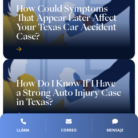
How Could Symptoms
That Appear Later Affect
Your Texas Car Accident
Case?
How Do I Know If I Have
a Strong Auto Injury Case
in Texas?
LLÁMA
CORREO
MENSAJE