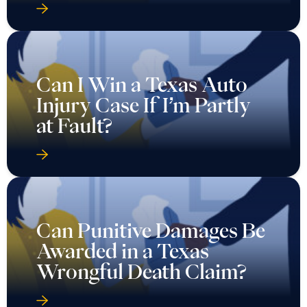
Can I Win a Texas Auto
Injury Case If I’m Partly
at Fault?
Can Punitive Damages Be
Awarded in a Texas
Wrongful Death Claim?