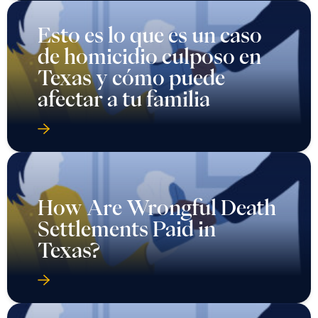
Esto es lo que es un caso
de homicidio culposo en
Texas y cómo puede
afectar a tu familia
How Are Wrongful Death
Settlements Paid in
Texas?