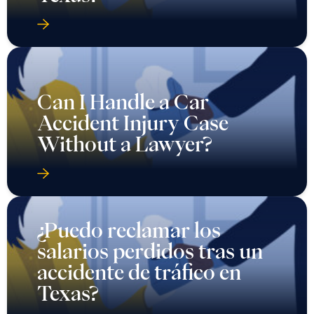
Can I Handle a Car
Accident Injury Case
Without a Lawyer?
¿Puedo reclamar los
salarios perdidos tras un
accidente de tráfico en
Texas?