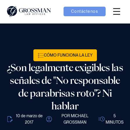
Contáctenos
Menú H
menú Equipo
menú Casos
CÓMO FUNCIONA LA LEY
¿Son legalmente exigibles las
menú Resultados
señales de "No responsable
de parabrisas roto"? Ni
hablar
menú Aprender
10 de marzo de
POR MICHAEL
5
2017
GROSSMAN
MINUTOS