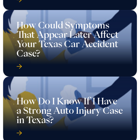
How Could Symptoms
That Appear Later Affect
Your Texas Car Accident
Case?
How Do I Know If I Have
a Strong Auto Injury Case
in Texas?