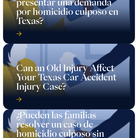
presentar una demanda
por homicidio culposo en
Texas?
Can an Old Injury Affect
Your Texas Car Accident
Injury Case?
¿Pueden las familias
resolver un caso de
homicidio culposo sin