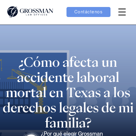
Contáctenos
Menú H
menú Equipo
menú Casos
¿Cómo afecta un
menú Resultados
accidente laboral
mortal en Texas a los
derechos legales de mi
menú Aprender
familia?
¿Por qué elegir Grossman