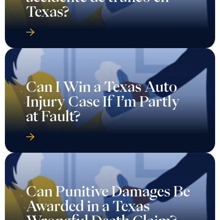
Texas?
Can I Win a Texas Auto
Injury Case If I’m Partly
at Fault?
Can Punitive Damages Be
Awarded in a Texas