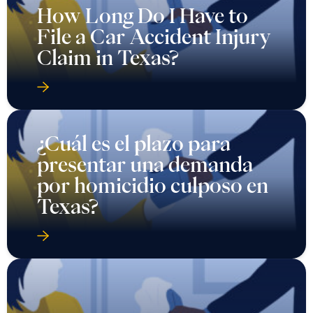
How Long Do I Have to
File a Car Accident Injury
Claim in Texas?
¿Cuál es el plazo para
presentar una demanda
por homicidio culposo en
Texas?