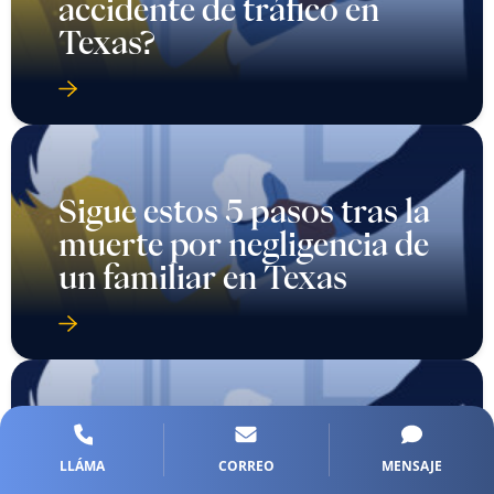
accidente de tráfico en
Texas?
Sigue estos 5 pasos tras la
muerte por negligencia de
un familiar en Texas
Take These 6 Steps
LLÁMA
CORREO
MENSAJE
Immediately After a Car