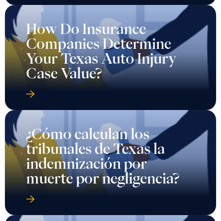
How Do Insurance
Companies Determine
Your Texas Auto Injury
Case Value?
¿Cómo calculan los
tribunales de Texas la
indemnización por
muerte por negligencia?