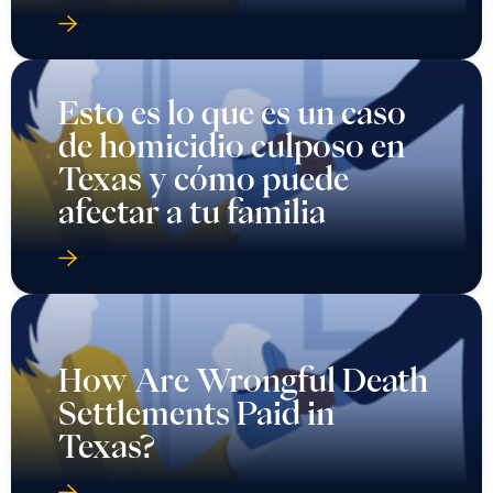
Esto es lo que es un caso
de homicidio culposo en
Texas y cómo puede
afectar a tu familia
How Are Wrongful Death
Settlements Paid in
Texas?