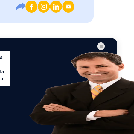
ta
ta
ta