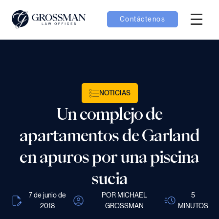
Contáctenos
Menú H
bmenú Equipo
bmenú Casos
NOTICIAS
Un complejo de
menú Resultados
apartamentos de Garland
en apuros por una piscina
sucia
bmenú Aprender
7 de junio de
POR MICHAEL
5
2018
GROSSMAN
MINUTOS