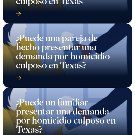
culposo en Texas
¿Puede una pareja de
hecho presentar una
demanda por homicidio
culposo en Texas?
¿Puede un familiar
presentar una demanda
por homicidio culposo en
Texas?