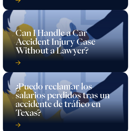
Can I Handle a Car
Accident Injury Case
Without a Lawyer?
¿Puedo reclamar los
salarios perdidos tras un
accidente de tráfico en
Texas?