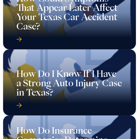
That Appear Later Affect
Your Texas Car Accident
Case?
How Do I Know If I Have
a Strong Auto Injury Case
in Texas?
How Do Insurance