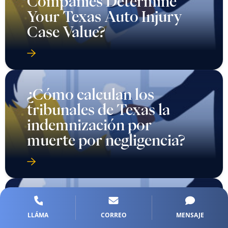
Companies Determine
Your Texas Auto Injury
Case Value?
¿Cómo calculan los
tribunales de Texas la
indemnización por
muerte por negligencia?
¿Cómo elegir al abogado
LLÁMA
CORREO
MENSAJE
especializado en