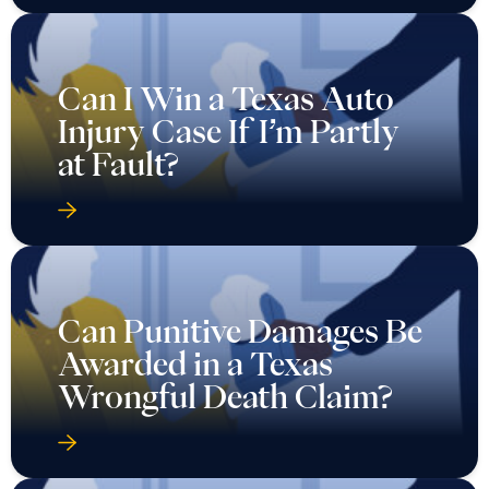
Can I Win a Texas Auto
Injury Case If I’m Partly
at Fault?
Can Punitive Damages Be
Awarded in a Texas
Wrongful Death Claim?