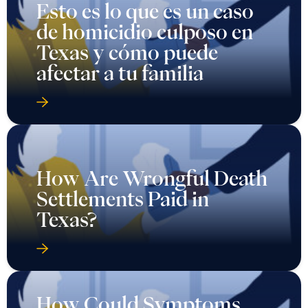
Esto es lo que es un caso
de homicidio culposo en
Texas y cómo puede
afectar a tu familia
How Are Wrongful Death
Settlements Paid in
Texas?
How Could Symptoms