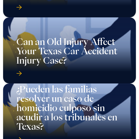
Can an Old Injury Affect
Your Texas Car Accident
Injury Case?
¿Pueden las familias
resolver un caso de
homicidio culposo sin
acudir a los tribunales en
Texas?