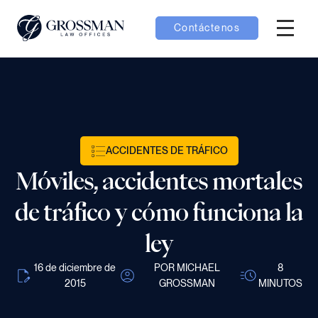
Contáctenos
Menú H
menú Equipo
menú Casos
ACCIDENTES DE TRÁFICO
menú Resultados
Móviles, accidentes mortales
de tráfico y cómo funciona la
ley
menú Aprender
16 de diciembre de
POR MICHAEL
8
2015
GROSSMAN
MINUTOS