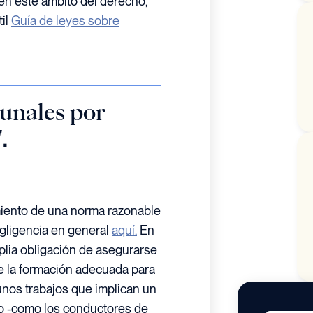
en este ámbito del derecho,
til
Guía de leyes sobre
bunales por
.
imiento de una norma razonable
egligencia en general
aquí.
En
plia obligación de asegurarse
 la formación adecuada para
unos trabajos que implican un
o -como los conductores de