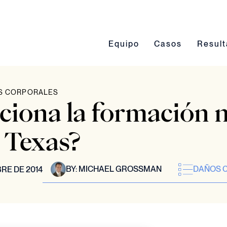
Conmutación del submenú Eq
Conmutación del 
Conmut
Equipo
Casos
Resul
S CORPORALES
iona la formación n
e Texas?
BY:
MICHAEL GROSSMAN
DAÑOS 
RE DE 2014