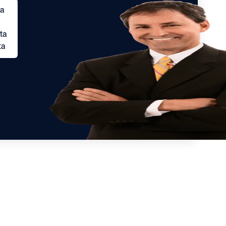
ta
ta
ta