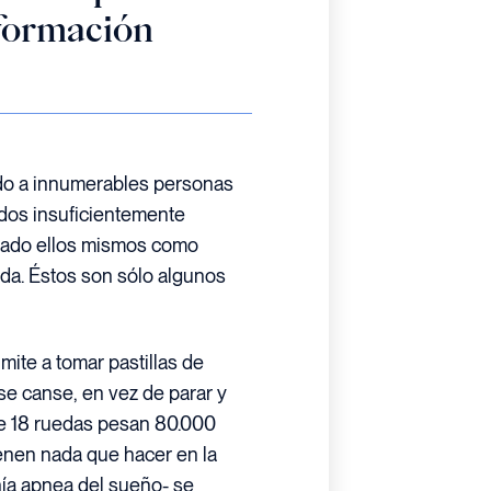
 formación
ado a innumerables personas
dos insuficientemente
nado ellos mismos como
a. Éstos son sólo algunos
mite a tomar pastillas de
se canse, en vez de parar y
e 18 ruedas pesan 80.000
ienen nada que hacer en la
enía apnea del sueño- se