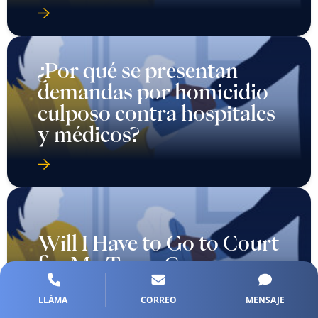
¿Por qué se presentan
demandas por homicidio
culposo contra hospitales
y médicos?
Will I Have to Go to Court
for My Texas Car
Accident Injury Case?
LLÁMA
CORREO
MENSAJE