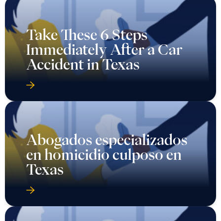
Take These 6 Steps
Immediately After a Car
Accident in Texas
Abogados especializados
en homicidio culposo en
Texas