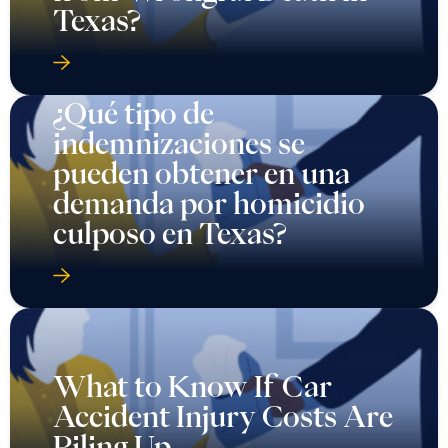
Texas?
¿Qué tipo de
indemnizaciones se
pueden obtener en una
demanda por homicidio
culposo en Texas?
What to Know If Car
Accident Injury Costs Are
Piling Up