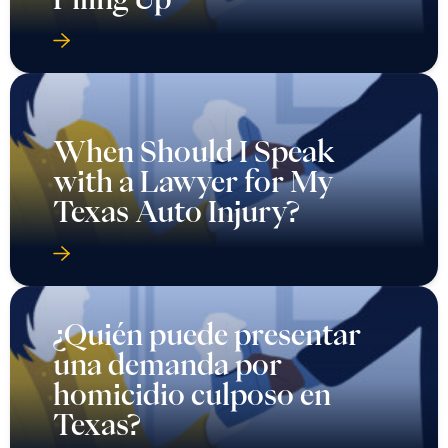
When Should I Speak
with a Lawyer for My
Texas Auto Injury?
¿Quién puede presentar
una demanda por
homicidio culposo en
Texas?