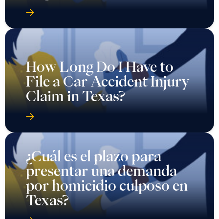
How Long Do I Have to
File a Car Accident Injury
Claim in Texas?
¿Cuál es el plazo para
presentar una demanda
por homicidio culposo en
Texas?