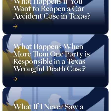
What Happens if You
Want to Reopen a Car
Accident Case in Texas?
What Happens When
More Than One Party is
Responsible in a Texas
Wrongful Death Case?
What If I Never Saw a