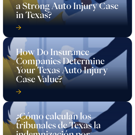
a Strong Auto Injury Case
in Texas?
How Do Insurance
Companies Determine
Your Texas Auto Injury
Case Value?
¿Cómo calculan los
tribunales de Texas la
indemnización por