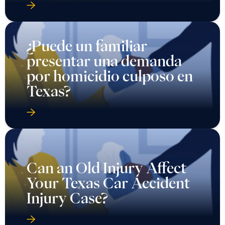
¿Puede un familiar
presentar una demanda
por homicidio culposo en
Texas?
Can an Old Injury Affect
Your Texas Car Accident
Injury Case?