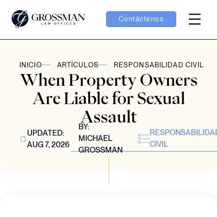
Contáctenos
Menú H
menú Equipo
INICIO
ARTÍCULOS
RESPONSABILIDAD CIVIL
When Property Owners
menú Casos
Are Liable for Sexual
Assault
menú Resultados
BY:
RESPONSABILIDA
UPDATED:
MICHAEL
CIVIL
AUG 7, 2026
GROSSMAN
menú Aprender