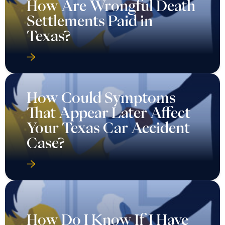
How Are Wrongful Death
Settlements Paid in
Texas?
How Could Symptoms
That Appear Later Affect
Your Texas Car Accident
Case?
How Do I Know If I Have