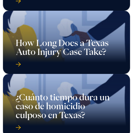
How Long Does a Texas
Auto Injury Case Take?
¿Cuánto tiempo dura un
caso de homicidio
culposo en Texas?