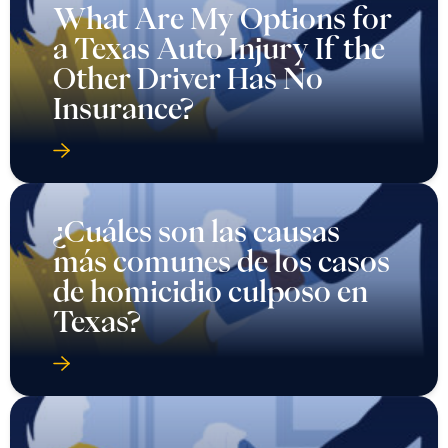
What Are My Options for
a Texas Auto Injury If the
Other Driver Has No
Insurance?
¿Cuáles son las causas
más comunes de los casos
de homicidio culposo en
Texas?