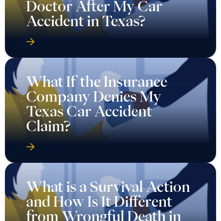
Doctor After My Car
Accident in Texas?
What If the Insurance
Company Denies My
Texas Car Accident
Claim?
What is a Survival Action
and How Is It Different
from Wrongful Death in