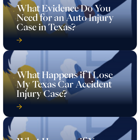
What Evidence Do You
Need for an Auto Injury
Case in Texas?
What Happens if I Lose
My Texas Car Accident
Injury Case?