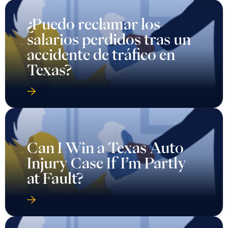
¿Puedo reclamar los
salarios perdidos tras un
accidente de tráfico en
Texas?
Can I Win a Texas Auto
Injury Case If I’m Partly
at Fault?