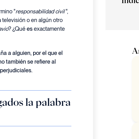
Índi
rmino "
responsabilidad civil
",
 televisión o en algún otro
avio
? ¿Qué
es
exactamente
A
a a alguien, por el que el
no también se refiere al
perjudiciales.
gados la palabra