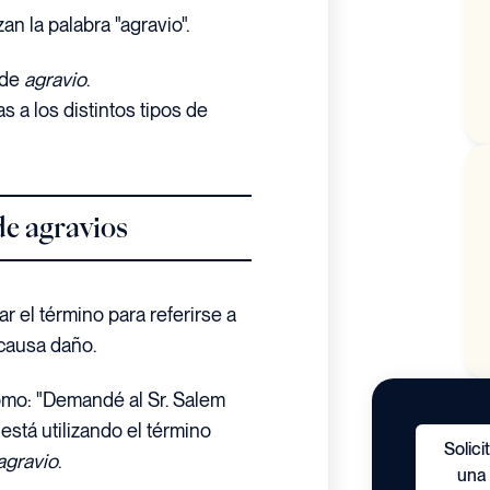
n la palabra "agravio".
 de
agravio
.
as a los distintos tipos de
de agravios
r el término para referirse a
 causa daño.
mo: "Demandé al Sr. Salem
está utilizando el término
Solici
agravio
.
una