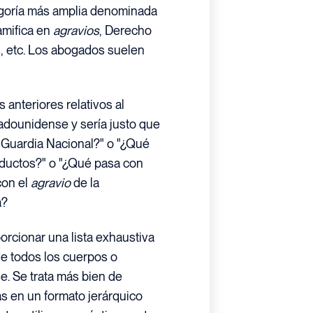
goría más amplia denominada
amifica en
agravios
, Derecho
s, etc. Los abogados suelen
 anteriores relativos al
adounidense y sería justo que
 Guardia Nacional?" o "¿Qué
oductos?" o "¿Qué pasa con
con el
agravio
de la
a?
orcionar una lista exhaustiva
de todos los cuerpos o
. Se trata más bien de
as en un formato jerárquico