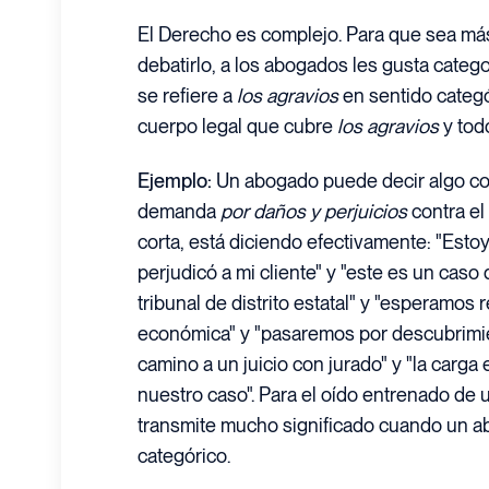
El Derecho es complejo. Para que sea más 
debatirlo, a los abogados les gusta cate
se refiere a
los agravios
en sentido categó
cuerpo legal que cubre
los agravios
y todo
Ejemplo:
Un abogado puede decir algo c
demanda
por daños y perjuicios
contra el
corta, está diciendo efectivamente: "Est
perjudicó a mi cliente" y "este es un cas
tribunal de distrito estatal" y "esperamo
económica" y "pasaremos por descubrimie
camino a un juicio con jurado" y "la carga
nuestro caso". Para el oído entrenado de 
transmite mucho significado cuando un ab
categórico.