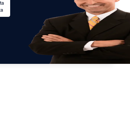
ta
ta