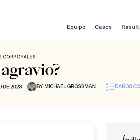
Conmutación del submenú Eq
Conmutación del 
Conmut
Equipo
Casos
Resul
S CORPORALES
 agravio?
BY:
MICHAEL GROSSMAN
DAÑOS C
 DE 2023