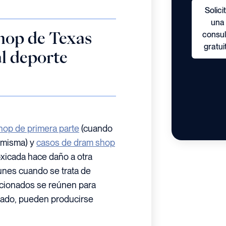
Solici
una
consul
hop de Texas
gratui
al deporte
hop de primera parte
(cuando
 misma) y
casos de dram shop
xicada hace daño a otra
nes cuando se trata de
icionados se reúnen para
siado, pueden producirse