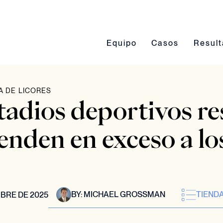
Conmutación del submenú Eq
Conmutación del 
Conmut
Equipo
Casos
Resul
A DE LICORES
stadios deportivos r
nden en exceso a los
BY:
MICHAEL GROSSMAN
TIENDA
BRE DE 2025