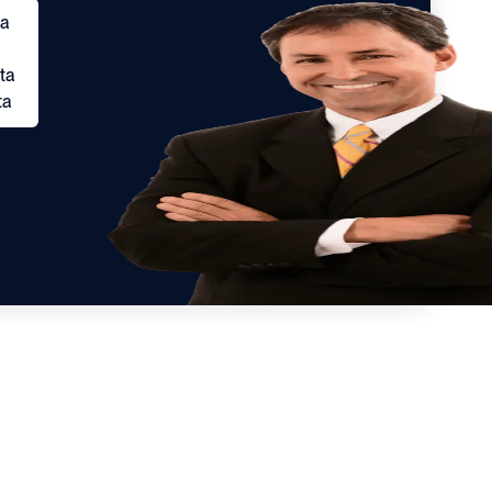
ta
ta
ta