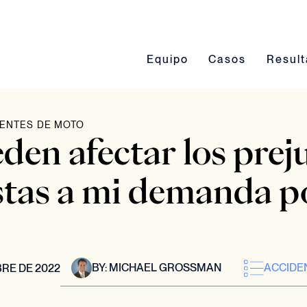
Conmutación del submenú Eq
Conmutación del 
Conmut
Equipo
Casos
Resul
ENTES DE MOTO
en afectar los preju
stas a mi demanda p
BY:
MICHAEL GROSSMAN
ACCIDE
RE DE 2022