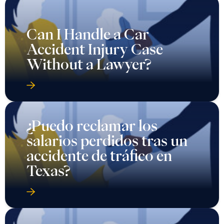
Can I Handle a Car
Accident Injury Case
Without a Lawyer?
¿Puedo reclamar los
salarios perdidos tras un
accidente de tráfico en
Texas?