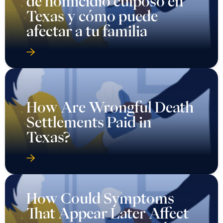
de homicidio culposo en
Texas y cómo puede
afectar a tu familia
How Are Wrongful Death
Settlements Paid in
Texas?
How Could Symptoms
That Appear Later Affect