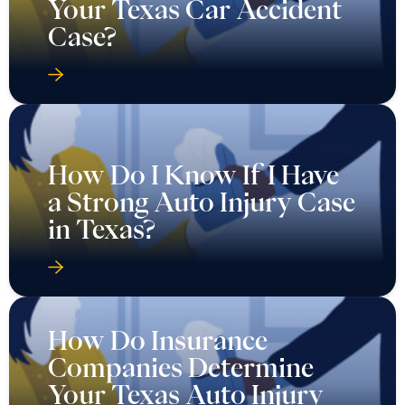
Your Texas Car Accident
Case?
How Do I Know If I Have
a Strong Auto Injury Case
in Texas?
How Do Insurance
Companies Determine
Your Texas Auto Injury