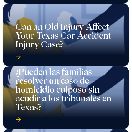
Can an Old Injury Affect
Your Texas Car Accident
Injury Case?
¿Pueden las familias
resolver un caso de
homicidio culposo sin
acudir a los tribunales en
Texas?