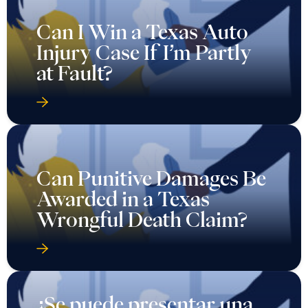
Can I Win a Texas Auto
Injury Case If I’m Partly
at Fault?
Can Punitive Damages Be
Awarded in a Texas
Wrongful Death Claim?
¿Se puede presentar una