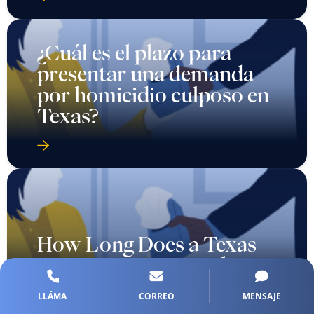
¿Cuál es el plazo para
presentar una demanda
por homicidio culposo en
Texas?
How Long Does a Texas
Auto Injury Case Take?
LLÁMA
CORREO
MENSAJE