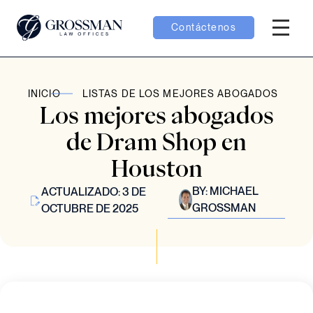
Contáctenos
Menú H
menú Equipo
INICIO
LISTAS DE LOS MEJORES ABOGADOS
Los mejores abogados
menú Casos
de Dram Shop en
Houston
menú Resultados
BY:
MICHAEL
ACTUALIZADO: 3 DE
GROSSMAN
OCTUBRE DE 2025
menú Aprender