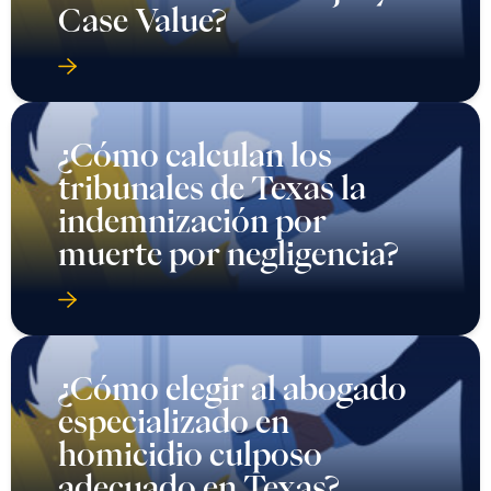
Case Value?
¿Cómo calculan los
tribunales de Texas la
indemnización por
muerte por negligencia?
¿Cómo elegir al abogado
especializado en
homicidio culposo
adecuado en Texas?