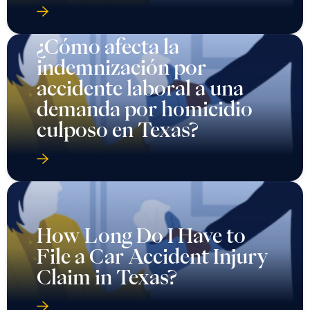
¿Cómo afecta la
indemnización por
accidente laboral a una
demanda por homicidio
culposo en Texas?
How Long Do I Have to
File a Car Accident Injury
Claim in Texas?