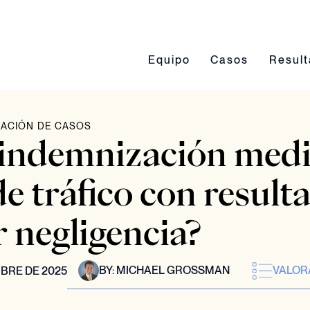
Conmutación del submenú Eq
Conmutación del 
Conmut
Equipo
Casos
Resul
ACIÓN DE CASOS
a indemnización med
e tráfico con result
 negligencia?
BY:
MICHAEL GROSSMAN
VALOR
BRE DE 2025