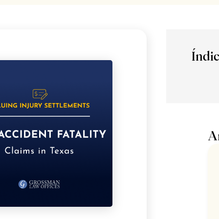
Índi
A