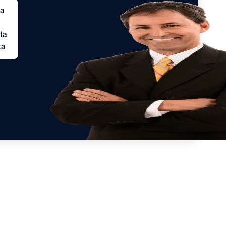
ta
ta
ta