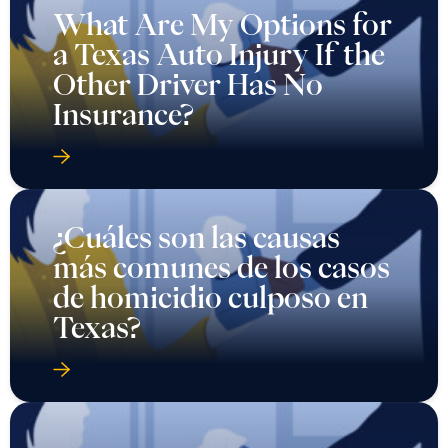
What Are My Options for
a Texas Auto Injury If the
Other Driver Has No
Insurance?
¿Cuáles son las causas
más comunes de los casos
de homicidio culposo en
Texas?