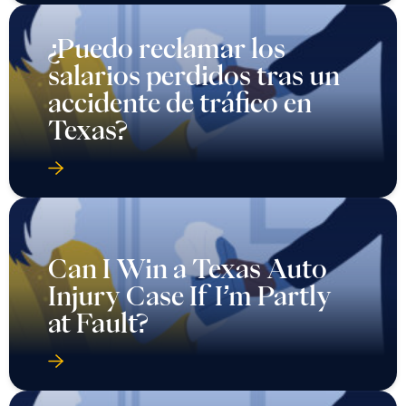
¿Puedo reclamar los
salarios perdidos tras un
accidente de tráfico en
Texas?
Can I Win a Texas Auto
Injury Case If I’m Partly
at Fault?