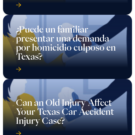
¿Puede un familiar
presentar una demanda
por homicidio culposo en
Texas?
Can an Old Injury Affect
Your Texas Car Accident
Injury Case?