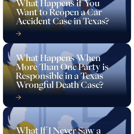
What Happens if You
Want to Reopen a Car
Accident Case in Texas?
What Happens When
More Than One Party is
Responsible in a Texas
Wrongful Death Case?
What If I Never Saw a