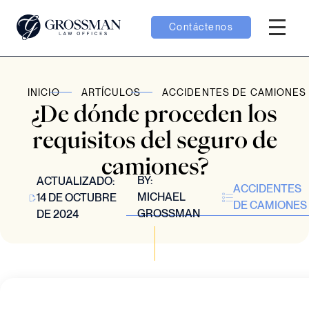
Contáctenos
Menú H
menú Equipo
INICIO
ARTÍCULOS
ACCIDENTES DE CAMIONES
¿De dónde proceden los
menú Casos
requisitos del seguro de
camiones?
menú Resultados
BY:
ACTUALIZADO:
ACCIDENTES
MICHAEL
14 DE OCTUBRE
DE CAMIONES
GROSSMAN
DE 2024
menú Aprender