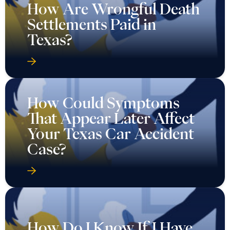
How Are Wrongful Death
Settlements Paid in
Texas?
How Could Symptoms
That Appear Later Affect
Your Texas Car Accident
Case?
How Do I Know If I Have