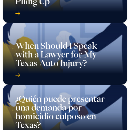
Piling Up
When Should I Speak
with a Lawyer for My
Texas Auto Injury?
¿Quién puede presentar
una demanda por
homicidio culposo en
Texas?