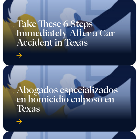
Take These 6 Steps
Immediately After a Car
Accident in Texas
Abogados especializados
en homicidio culposo en
Texas