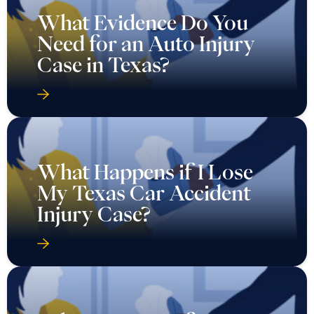
What Evidence Do You
Need for an Auto Injury
Case in Texas?
What Happens if I Lose
My Texas Car Accident
Injury Case?