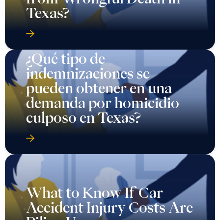
Texas?
¿Qué tipo de
indemnizaciones se
pueden obtener en una
demanda por homicidio
culposo en Texas?
What to Know If Car
Accident Injury Costs Are