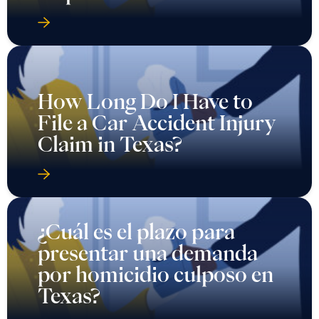
How Long Do I Have to
File a Car Accident Injury
Claim in Texas?
¿Cuál es el plazo para
presentar una demanda
por homicidio culposo en
Texas?