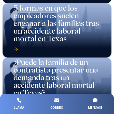
5 formas en que los
empleadores suelen
engañar a las familias tras
un accidente laboral
mortal en Texas
¿Puede la familia de un
contratista presentar una
demanda tras un
accidente laboral mortal
en Texas?
LLÁMA
CORREO
MENSAJE