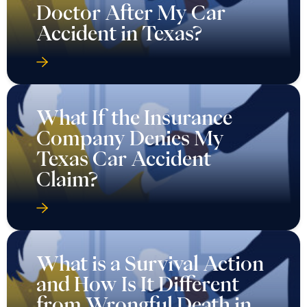
Doctor After My Car
Accident in Texas?
What If the Insurance
Company Denies My
Texas Car Accident
Claim?
What is a Survival Action
and How Is It Different
from Wrongful Death in