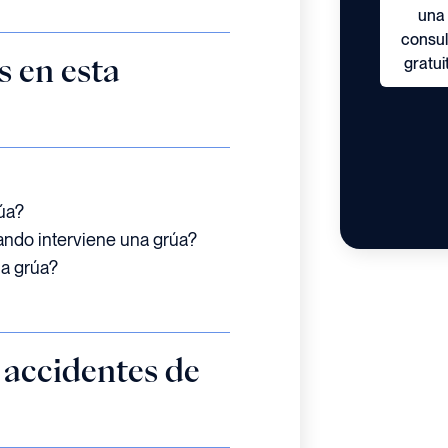
una
consul
gratui
 en esta
úa?
ando interviene una grúa?
na grúa?
 accidentes de