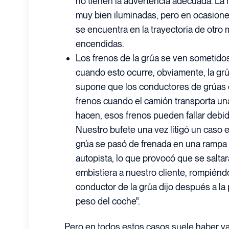
no tienen la advertencia adecuada. La 
muy bien iluminadas, pero en ocasione
se encuentra en la trayectoria de otro m
encendidas.
Los frenos de la grúa se ven sometidos
cuando esto ocurre, obviamente, la gr
supone que los conductores de grúas 
frenos cuando el camión transporta una
hacen, esos frenos pueden fallar debid
Nuestro bufete una vez litigó un caso 
grúa se pasó de frenada en una rampa
autopista, lo que provocó que se salta
embistiera a nuestro cliente, rompiéndo
conductor de la grúa dijo después a la 
peso del coche".
Pero en todos estos casos suele haber va