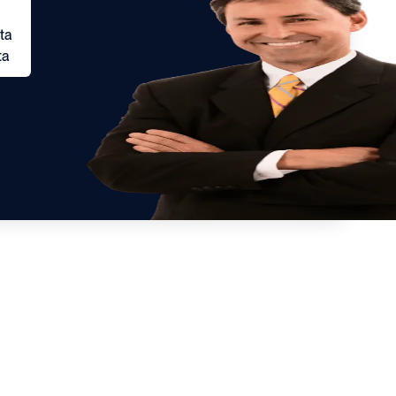
ta
ta