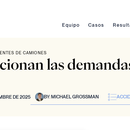
Conmutación del submenú Eq
Conmutación del 
Conmut
Equipo
Casos
Resul
ENTES DE CAMIONES
cionan las demanda
BY:
MICHAEL GROSSMAN
ACCI
MBRE DE 2025