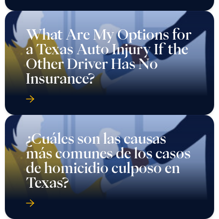
What Are My Options for
a Texas Auto Injury If the
Other Driver Has No
Insurance?
¿Cuáles son las causas
más comunes de los casos
de homicidio culposo en
Texas?