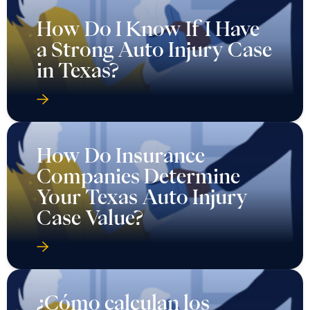
How Do I Know If I Have
a Strong Auto Injury Case
in Texas?
How Do Insurance
Companies Determine
Your Texas Auto Injury
Case Value?
¿Cómo calculan los