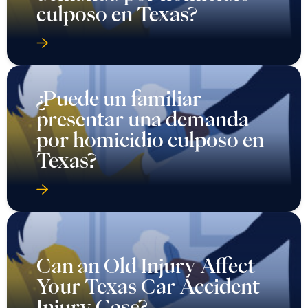
culposo en Texas?
¿Puede un familiar
presentar una demanda
por homicidio culposo en
Texas?
Can an Old Injury Affect
Your Texas Car Accident
Injury Case?