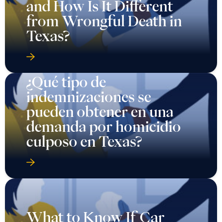
and How Is It Different
from Wrongful Death in
Texas?
¿Qué tipo de
indemnizaciones se
pueden obtener en una
demanda por homicidio
culposo en Texas?
What to Know If Car