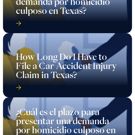
demanda por homicidio
culposo en Texas?
How Long Do I Have to
File a Car Accident Injury
Claim in Texas?
¿Cuál es el plazo para
presentar una demanda
por homicidio culposo en