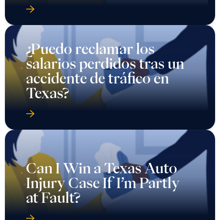
¿Puedo reclamar los
salarios perdidos tras un
accidente de tráfico en
Texas?
Can I Win a Texas Auto
Injury Case If I’m Partly
at Fault?