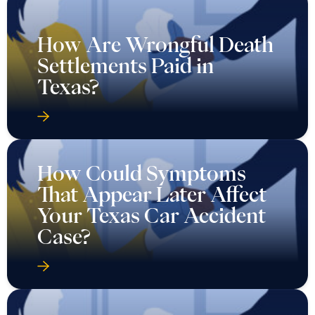
How Are Wrongful Death
Settlements Paid in
Texas?
How Could Symptoms
That Appear Later Affect
Your Texas Car Accident
Case?