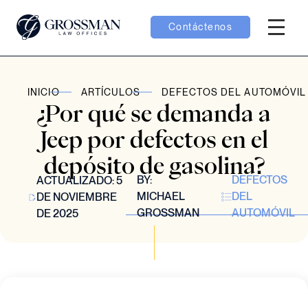
Contáctenos
Menú H
menú Equipo
INICIO
ARTÍCULOS
DEFECTOS DEL AUTOMÓVIL
¿Por qué se demanda a
menú Casos
Jeep por defectos en el
depósito de gasolina?
menú Resultados
BY:
DEFECTOS
ACTUALIZADO: 5
MICHAEL
DEL
DE NOVIEMBRE
GROSSMAN
AUTOMÓVIL
DE 2025
menú Aprender