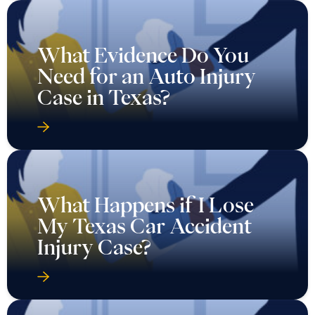
What Evidence Do You
Need for an Auto Injury
Case in Texas?
What Happens if I Lose
My Texas Car Accident
Injury Case?