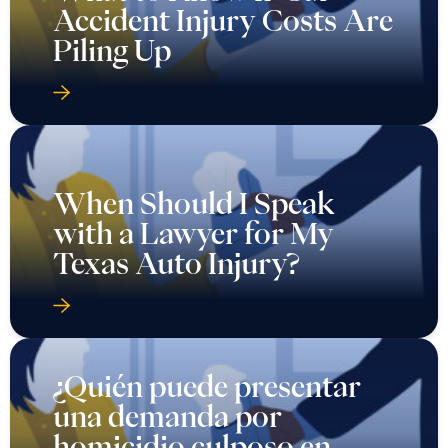
Accident Injury Costs Are
Piling Up
When Should I Speak
with a Lawyer for My
Texas Auto Injury?
¿Quién puede presentar
una demanda por
homicidio culposo en