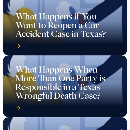
What Happens if You
Want to Reopen a Car
Accident Case in Texas?
What Happens When
More Than One Party is
Responsible in a Texas
Wrongful Death Case?