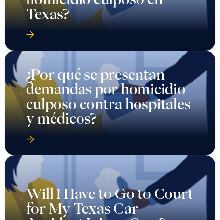
Texas?
¿Por qué se presentan
demandas por homicidio
culposo contra hospitales
y médicos?
Will I Have to Go to Court
for My Texas Car