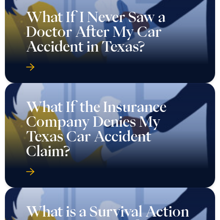
What If I Never Saw a
Doctor After My Car
Accident in Texas?
What If the Insurance
Company Denies My
Texas Car Accident
Claim?
What is a Survival Action