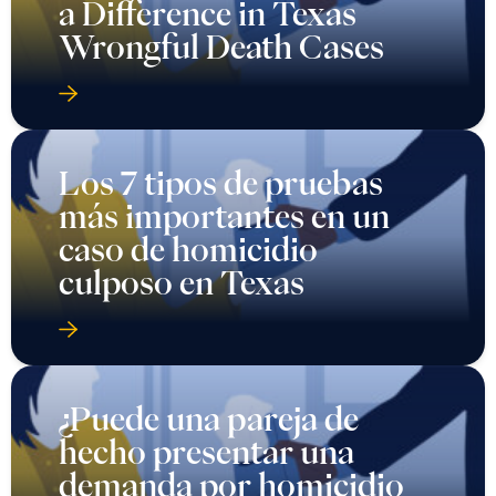
a Difference in Texas
Wrongful Death Cases
Los 7 tipos de pruebas
más importantes en un
caso de homicidio
culposo en Texas
¿Puede una pareja de
hecho presentar una
demanda por homicidio