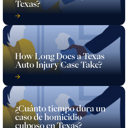
Texas?
How Long Does a Texas
Auto Injury Case Take?
¿Cuánto tiempo dura un
caso de homicidio
culposo en Texas?