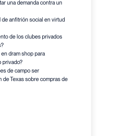
tar una demanda contra un
e anfitrión social en virtud
ento de los clubes privados
s?
 en dram shop para
b privado?
bes de campo ser
ión de Texas sobre compras de
OS DEBEN CONOCER SUS
S