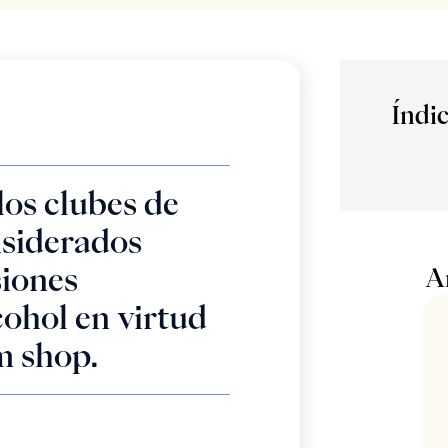
Índi
los clubes de
siderados
siones
A
cohol en virtud
m shop.