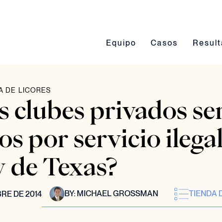
Conmutación del submenú Eq
Conmutación del 
Conmut
Equipo
Casos
Resul
A DE LICORES
s clubes privados se
 por servicio ilegal
y de Texas?
BY:
MICHAEL GROSSMAN
TIENDA 
RE DE 2014