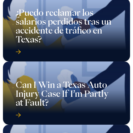
¿Puedo reclamar los
salarios perdidos tras un
accidente de tráfico en
Texas?
Can I Win a Texas Auto
Injury Case If I’m Partly
at Fault?