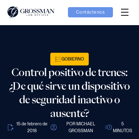
Contáctenos
Menú H
menú Equipo
menú Casos
GOBIERNO
Control positivo de trenes:
menú Resultados
¿De qué sirve un dispositivo
de seguridad inactivo o
ausente?
menú Aprender
15 de febrero de
POR MICHAEL
5
2018
GROSSMAN
MINUTOS