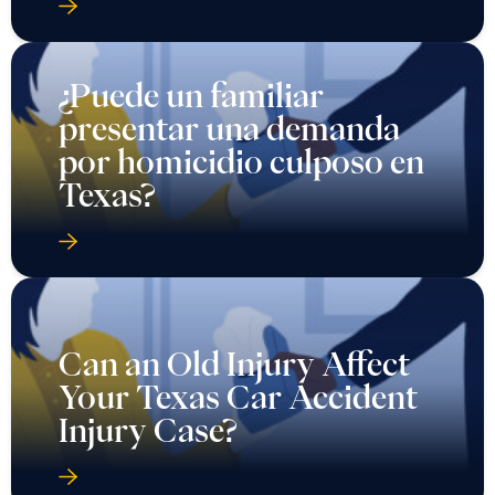
¿Puede un familiar
presentar una demanda
por homicidio culposo en
Texas?
Can an Old Injury Affect
Your Texas Car Accident
Injury Case?