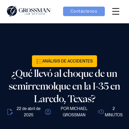
Contáctenos
Menú H
menú Equipo
menú Casos
ANÁLISIS DE ACCIDENTES
menú Resultados
¿Qué llevó al choque de un
semirremolque en la I-35 en
Laredo, Texas?
menú Aprender
22 de abril de
POR MICHAEL
2
2025
GROSSMAN
MINUTOS