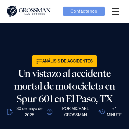
Contáctenos
Menú H
menú Equipo
menú Casos
ANÁLISIS DE ACCIDENTES
menú Resultados
Un vistazo al accidente
mortal de motocicleta en
Spur 601 en El Paso, TX
menú Aprender
30 de mayo de
POR MICHAEL
< 1
2025
GROSSMAN
MINUTE