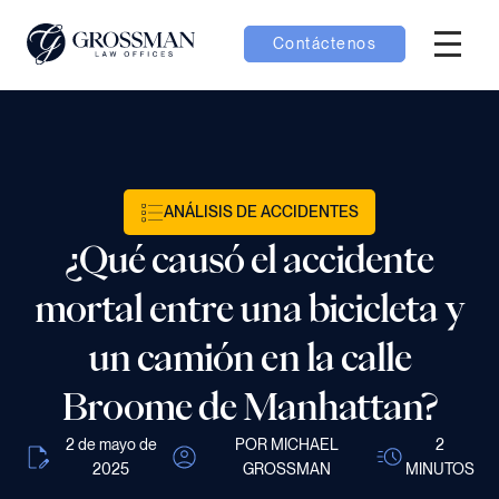
Contáctenos
Menú H
menú Equipo
menú Casos
ANÁLISIS DE ACCIDENTES
¿Qué causó el accidente
menú Resultados
mortal entre una bicicleta y
un camión en la calle
Broome de Manhattan?
menú Aprender
2 de mayo de
POR MICHAEL
2
2025
GROSSMAN
MINUTOS