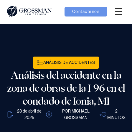
Contáctenos
Menú H
menú Equipo
menú Casos
ANÁLISIS DE ACCIDENTES
menú Resultados
Análisis del accidente en la
zona de obras de la I-96 en el
condado de Ionia, MI
menú Aprender
28 de abril de
POR MICHAEL
2
2025
GROSSMAN
MINUTOS