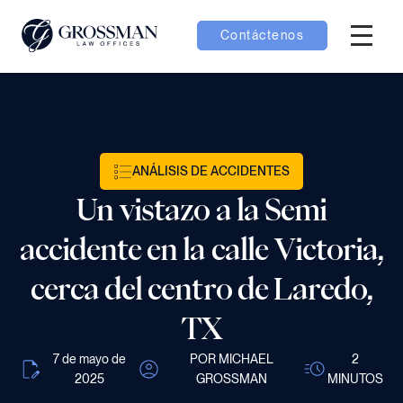
Contáctenos
Menú H
bmenú Equipo
bmenú Casos
ANÁLISIS DE ACCIDENTES
Un vistazo a la Semi
menú Resultados
accidente en la calle Victoria,
cerca del centro de Laredo,
TX
bmenú Aprender
7 de mayo de
POR MICHAEL
2
2025
GROSSMAN
MINUTOS