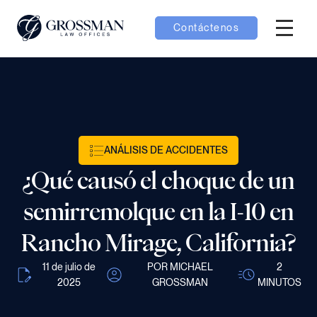
Contáctenos
Menú H
menú Equipo
menú Casos
ANÁLISIS DE ACCIDENTES
menú Resultados
¿Qué causó el choque de un
semirremolque en la I-10 en
Rancho Mirage, California?
menú Aprender
11 de julio de
POR MICHAEL
2
2025
GROSSMAN
MINUTOS