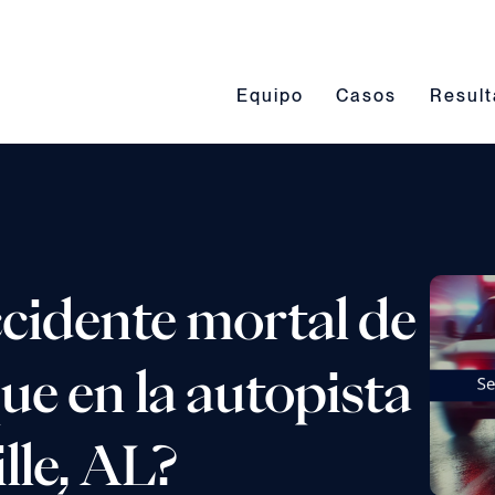
Conmutación del submenú Eq
Conmutación del 
Conmut
Equipo
Casos
Resul
ccidente mortal de
e en la autopista
le, AL?