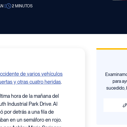
AN
2
MINUTOS
ccidente de varios vehículos
Examinamos
para ay
rtas y otras cuatro heridas
.
sucedido, 
última hora de la mañana del
th Industrial Park Drive. Al
¿P
 por detrás a una fila de
ban en un semáforo en rojo.