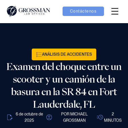
Contáctenos
Menú H
menú Equipo
menú Casos
ANÁLISIS DE ACCIDENTES
Examen del choque entre un
menú Resultados
scooter y un camión de la
basura en la SR 84 en Fort
Lauderdale, FL
menú Aprender
6 de octubre de
POR MICHAEL
2
2025
GROSSMAN
MINUTOS