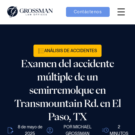
Contáctenos
Menú H
bmenú Equipo
ANÁLISIS DE ACCIDENTES
bmenú Casos
Examen del accidente
menú Resultados
múltiple de un
semirremolque en
Transmountain Rd. en El
bmenú Aprender
Paso, TX
8 de mayo de
POR MICHAEL
2
2025
GROSSMAN
MINUTOS