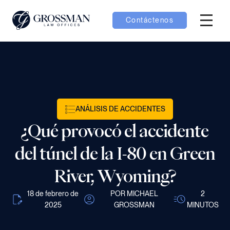
Contáctenos
Menú H
menú Equipo
menú Casos
ANÁLISIS DE ACCIDENTES
menú Resultados
¿Qué provocó el accidente
del túnel de la I-80 en Green
River, Wyoming?
menú Aprender
18 de febrero de
POR MICHAEL
2
2025
GROSSMAN
MINUTOS