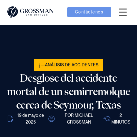
Contáctenos
Menú H
menú Equipo
menú Casos
ANÁLISIS DE ACCIDENTES
menú Resultados
Desglose del accidente
mortal de un semirremolque
cerca de Seymour, Texas
menú Aprender
19 de mayo de
POR MICHAEL
2
2025
GROSSMAN
MINUTOS