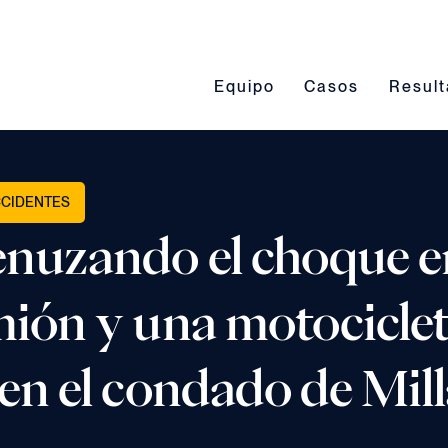
Conmutación del submenú Eq
Conmutación del 
Conmut
Equipo
Casos
Resul
CCIDENTES
nuzando el choque e
ión y una motociclet
en el condado de Mill