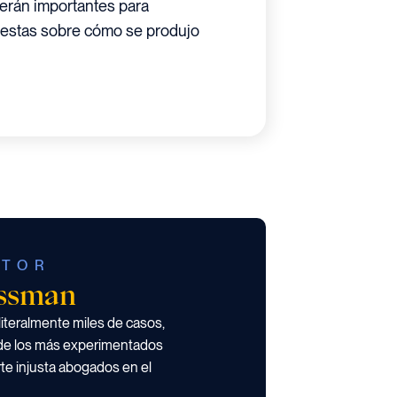
serán importantes para
uestas sobre cómo se produjo
UTOR
ossman
teralmente miles de casos,
de los más experimentados
te injusta abogados en el