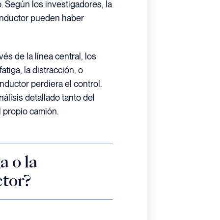
. Según los investigadores, la
conductor pueden haber
s de la línea central, los
atiga, la distracción, o
uctor perdiera el control.
álisis detallado tanto del
 propio camión.
a o la
ctor?