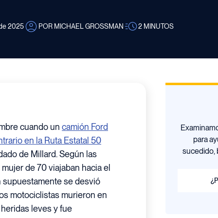
 de 2025
POR MICHAEL GROSSMAN
2
MINUTOS
iembre cuando un
camión Ford
Examinamos
para ay
trario en la Ruta Estatal 50
sucedido, 
dado de Millard. Según las
mujer de 70 viajaban hacia el
n supuestamente se desvió
¿P
bos motociclistas murieron en
 heridas leves y fue