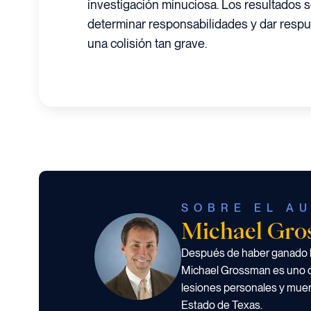
investigación minuciosa. Los resultados 
determinar responsabilidades y dar resp
una colisión tan grave.
SOBRE EL A
Michael Gr
Después de haber ganado li
Michael Grossman es uno 
lesiones personales y muer
Estado de Texas.