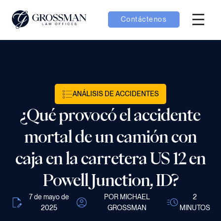
Contáctenos
Menú H
menú Equipo
menú Casos
ANÁLISIS DE ACCIDENTES
¿Qué provocó el accidente
menú Resultados
mortal de un camión con
caja en la carretera US 12 en
Powell Junction, ID?
menú Aprender
7 de mayo de
POR MICHAEL
2
2025
GROSSMAN
MINUTOS