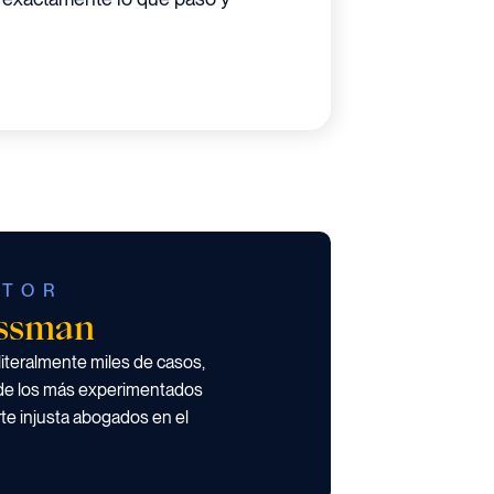
UTOR
ossman
teralmente miles de casos,
de los más experimentados
te injusta abogados en el