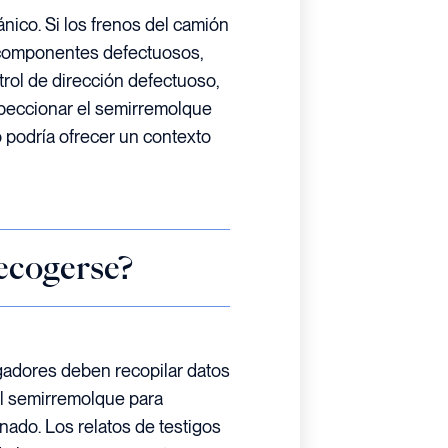
ico. Si los frenos del camión
 componentes defectuosos,
rol de dirección defectuoso,
speccionar el semirremolque
podría ofrecer un contexto
ecogerse?
igadores deben recopilar datos
el semirremolque para
enado. Los relatos de testigos