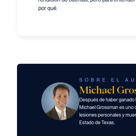
por qué.
SOBRE EL A
Michael Gr
Después de haber ganado li
Michael Grossman es uno 
lesiones personales y muer
Estado de Texas.