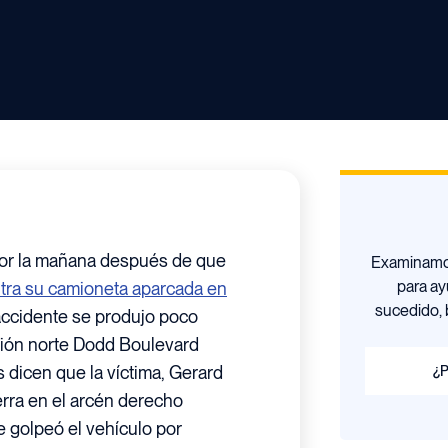
por la mañana después de que
Examinamos
para ay
tra su camioneta aparcada en
sucedido, 
l accidente se produjo poco
ción norte Dodd Boulevard
 dicen que la víctima, Gerard
¿P
rra en el arcén derecho
golpeó el vehículo por