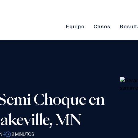
Conmutación del submenú Eq
Conmutación del 
Conmut
Equipo
Casos
Resul
Semi Choque en
akeville, MN
N
2
MINUTOS